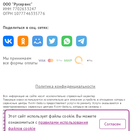
ООО "Русервис"
ИНН 7702633247
ОГРН 1077746335776
Поделиться в соц. сетях:
Мы принимаем
все формы оплаты
Политика конфиденциальности
Вся информация на сайте носит исключительно справочный характер.
Товарные знаки используются исключительно для описания устройств, в отношении которых
сервисные центры fixim-iboto.ru предоставляют услуги по ремонту. Услуги оказываются в
неавторизованных сервисных центрах fixim-iboto.ru, которые не связаны с
правообладателями товарных знаков или их официальными представителями.
Ремонт осуществляется для устройств, уже введенных в гражданский оборот в соответствии
Этот сайт использует файлы cookie. Вы можете
со статьей 1487 ГК РФ.
Использование товарных знаков не преследует цели индивидуализации услуг или введения
ознакомиться с
правилами использования
Согласен
потребителей в заблуждение, а служит для информирования о предоставляемых услугах по
ремонту техники указанных брендов.
файлов cookie