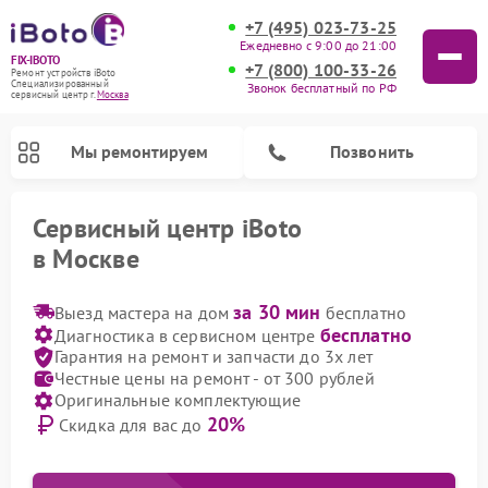
+7 (495) 023-73-25
Ежедневно с 9:00 до 21:00
FIX-IBOTO
+7 (800) 100-33-26
Ремонт устройств iBoto
Специализированный
Звонок бесплатный по РФ
cервисный центр г.
Москва
Мы ремонтируем
Позвонить
Сервисный центр iBoto
в Москве
Ремонт роботов-пылесосов iBoto
за 30 мин
Выезд мастера на дом
бесплатно
бесплатно
Диагностика в сервисном центре
Гарантия на ремонт и запчасти до 3х лет
Честные цены на ремонт - от 300 рублей
Оригинальные комплектующие
20%
Скидка для вас до