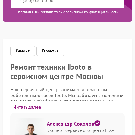
Замена водяной помпы
1200 рублей
Отправляя, Вы соглашаетесь с
политикой конфиденциальности
Ремонт водяной помпы
1150 рублей
Замена элементов
1000 рублей
гидросистемы
Восстановление подачи
Ремонт
Гарантия
600 рублей
воды
Ремонт техники Iboto в
Ремонт/замена клапанов
500 рублей
подачи жидкостей
сервисном центре Москвы
Замена колеса
1700 рублей
Наш сервисный центр занимается ремонтом
управления
роботов-пылесосов Iboto. Мы работаем с моделями
для домашней уборки и специализированными
Замена двигателя
1250 рублей
устройствами. Своевременный ремонт такого
Читать далее
оборудования сохраняет его мощность и
Ремонт электрических
продлевает срок службы в условиях регулярной
400 рублей
цепей
Александр Соколов
эксплуатации.
Эксперт сервисного центр FIX-