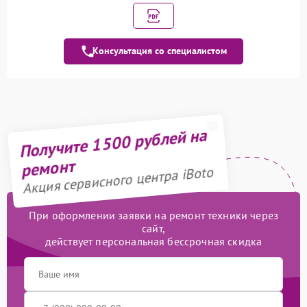
Ремонт электронного
1000 рублей
модуля
Консультация со специалистом
Замена электронного
1000 рублей
модуля
Ремонт дистанционного
800 рублей
управления
Получите 1500 рублей на
Замена колеса
200 рублей
ремонт
Акция сервисного центра iBoto
Ремонт колес
700 рублей
Ремонт базы
750 рублей
При оформлении заявки на ремонт техники через
сайт,
действует персональная бессрочная скидка
Ремонт зарядной станции
400 рублей
Восстановление после
1900 рублей
попадания влаги