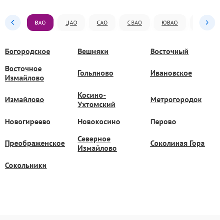
ВАО
ЦАО
САО
СВАО
ЮВАО
ЮАО
Богородское
Вешняки
Восточный
Восточное
Гольяново
Ивановское
Измайлово
Косино-
Измайлово
Метрогородок
Ухтомский
Новогиреево
Новокосино
Перово
Северное
Преображенское
Соколиная Гора
Измайлово
Сокольники