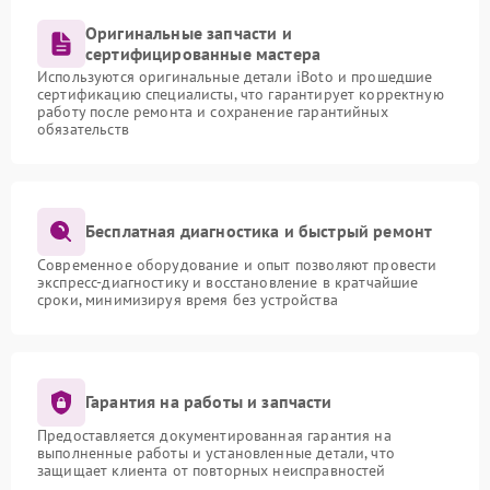
тестирование после сборки;
выдача техники владельцу с гарантией.
Оригинальные запчасти и
сертифицированные мастера
Четкая последовательность действий сокращает
Используются оригинальные детали iBoto и прошедшие
время пребывания устройства в сервисе и
сертификацию специалисты, что гарантирует корректную
обеспечивает высокий результат.
работу после ремонта и сохранение гарантийных
обязательств
Преимущества нашего
сервисного центра
Сервисный центр Iboto отличается опытом работы с
Бесплатная диагностика и быстрый ремонт
данной техникой, наличием необходимого
Современное оборудование и опыт позволяют провести
оборудования и запасных частей. Клиенты ценят
экспресс-диагностику и восстановление в кратчайшие
прозрачные условия, оперативность и возможность
сроки, минимизируя время без устройства
получить консультацию по дальнейшему уходу за
роботом-пылесосом.
Для записи на диагностику и ремонт звоните по
телефону +7 (495) 023-73-25 или приезжайте по
Гарантия на работы и запчасти
адресу ул. Чаянова 18.
Предоставляется документированная гарантия на
выполненные работы и установленные детали, что
защищает клиента от повторных неисправностей