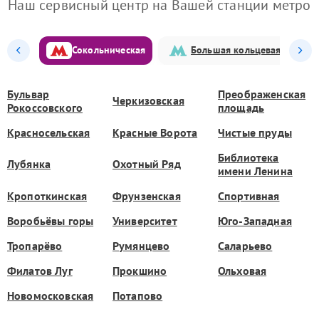
Наш сервисный центр на Вашей станции метро
Сокольническая
Большая кольцевая
Бульвар
Преображенская
Черкизовская
Рокоссовского
площадь
Красносельская
Красные Ворота
Чистые пруды
Библиотека
Лубянка
Охотный Ряд
имени Ленина
Кропоткинская
Фрунзенская
Спортивная
Воробьёвы горы
Университет
Юго-Западная
Тропарёво
Румянцево
Саларьево
Филатов Луг
Прокшино
Ольховая
Новомосковская
Потапово