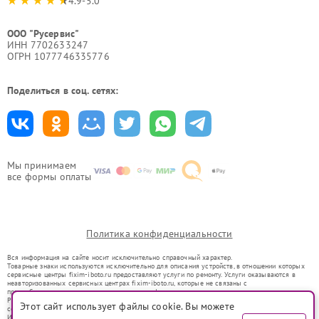
4.9-5.0
ООО "Русервис"
ИНН 7702633247
ОГРН 1077746335776
Поделиться в соц. сетях:
Мы принимаем
все формы оплаты
Политика конфиденциальности
Вся информация на сайте носит исключительно справочный характер.
Товарные знаки используются исключительно для описания устройств, в отношении которых
сервисные центры fixim-iboto.ru предоставляют услуги по ремонту. Услуги оказываются в
неавторизованных сервисных центрах fixim-iboto.ru, которые не связаны с
правообладателями товарных знаков или их официальными представителями.
Ремонт осуществляется для устройств, уже введенных в гражданский оборот в соответствии
Этот сайт использует файлы cookie. Вы можете
со статьей 1487 ГК РФ.
Использование товарных знаков не преследует цели индивидуализации услуг или введения