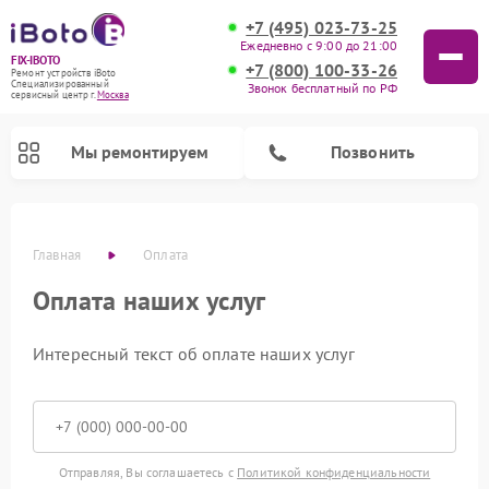
+7 (495) 023-73-25
Ежедневно с 9:00 до 21:00
FIX-IBOTO
+7 (800) 100-33-26
Ремонт устройств iBoto
Специализированный
Звонок бесплатный по РФ
cервисный центр г.
Москва
Мы ремонтируем
Позвонить
Главная
Оплата
Ремонт роботов-пылесосов iBoto
Оплата наших услуг
Интересный текст об оплате наших услуг
Отправляя, Вы соглашаетесь с
Политикой конфиденциальности