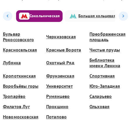
Сокольническая
Большая кольцевая
Бульвар
Преображенская
Черкизовская
Рокоссовского
площадь
Красносельская
Красные Ворота
Чистые пруды
Библиотека
Лубянка
Охотный Ряд
имени Ленина
Кропоткинская
Фрунзенская
Спортивная
Воробьёвы горы
Университет
Юго-Западная
Тропарёво
Румянцево
Саларьево
Филатов Луг
Прокшино
Ольховая
Новомосковская
Потапово