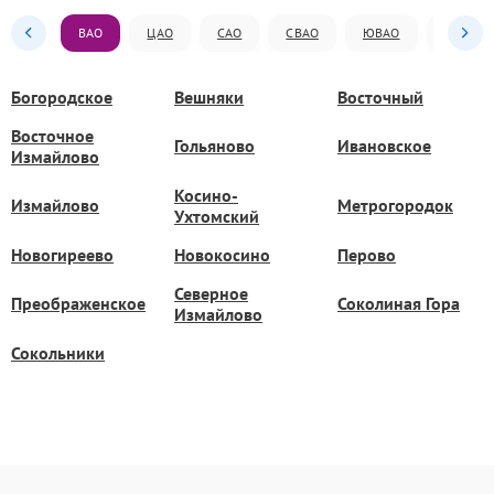
ВАО
ЦАО
САО
СВАО
ЮВАО
ЮАО
Богородское
Вешняки
Восточный
Восточное
Гольяново
Ивановское
Измайлово
Косино-
Измайлово
Метрогородок
Ухтомский
Новогиреево
Новокосино
Перово
Северное
Преображенское
Соколиная Гора
Измайлово
Сокольники