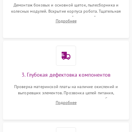
Демонтаж боковых и основной щеток, пылесборника и
колесных модулей. Вскрытие корпуса робота. Тщательная
очистка внутренних полостей, шестерней и плат от
Подробнее
скопившейся пыли, волос и шерсти животных с
использованием сжатого воздуха и щеток.
3. Глубокая дефектовка компонентов
Проверка материнской платы на наличие окислений и
выгоревших элементов. Прозвонка цепей питания,
тестирование приводных моторов колес и турбины
Подробнее
всасывания. Оценка состояния оптических и инфракрасных
датчиков, а также механизма лазерного дальномера.