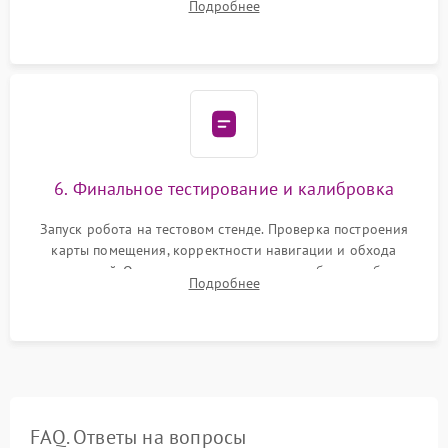
Подробнее
микрофибры, щеток). Надежная фиксация разъемов и
проверка герметичности водяного контура.
6. Финальное тестирование и калибровка
Запуск робота на тестовом стенде. Проверка построения
карты помещения, корректности навигации и обхода
препятствий. Оценка силы всасывания и работы турбины.
Подробнее
Тестирование автоматического возврата на док-станцию и
процесса зарядки.
FAQ. Ответы на вопросы