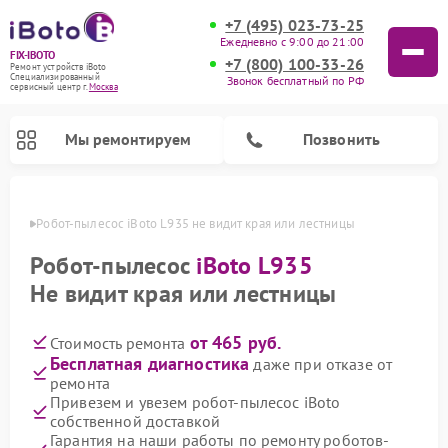
+7 (495) 023-73-25
Ежедневно с 9:00 до 21:00
FIX-IBOTO
+7 (800) 100-33-26
Ремонт устройств iBoto
Специализированный
Звонок бесплатный по РФ
cервисный центр г.
Москва
Мы ремонтируем
Позвонить
оскве
Робот-пылесос iBoto L935 не видит края или лестницы
Ремонт роботов-пылесосов iBoto
Робот-пылесос
iBoto L935
Не видит края или лестницы
от 465 руб.
Стоимость ремонта
Бесплатная диагностика
даже при отказе от
ремонта
Привезем и увезем робот-пылесос iBoto
собственной доставкой
Гарантия на наши работы по ремонту роботов-