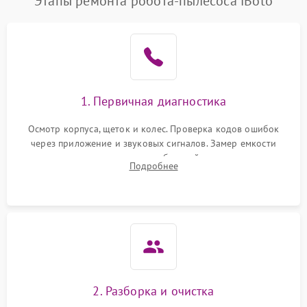
Этапы ремонта робота-пылесоса iBoto
1. Первичная диагностика
Осмотр корпуса, щеток и колес. Проверка кодов ошибок
через приложение и звуковых сигналов. Замер емкости
аккумулятора и тестирование базовой станции зарядки.
Подробнее
Оценка работы лидара, бампера и датчиков падения для
локализации неисправности.
2. Разборка и очистка