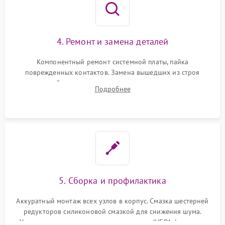
4. Ремонт и замена деталей
Компонентный ремонт системной платы, пайка
поврежденных контактов. Замена вышедших из строя
двигателей, изношенного аккумулятора, неисправного
Подробнее
лидара или помпы подачи воды. Восстановление шлейфов и
устранение последствий попадания влаги.
5. Сборка и профилактика
Аккуратный монтаж всех узлов в корпус. Смазка шестерней
редукторов силиконовой смазкой для снижения шума.
Установка новых расходных материалов (HEPA-фильтров,