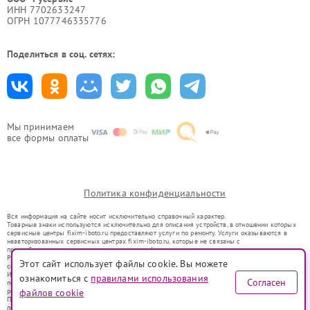
ИНН 7702633247
ОГРН 1077746335776
Поделиться в соц. сетях:
Мы принимаем
все формы оплаты
Политика конфиденциальности
Вся информация на сайте носит исключительно справочный характер.
Товарные знаки используются исключительно для описания устройств, в отношении которых
сервисные центры fixim-iboto.ru предоставляют услуги по ремонту. Услуги оказываются в
неавторизованных сервисных центрах fixim-iboto.ru, которые не связаны с
правообладателями товарных знаков или их официальными представителями.
Ремонт осуществляется для устройств, уже введенных в гражданский оборот в соответствии
Этот сайт использует файлы cookie. Вы можете
со статьей 1487 ГК РФ.
Использование товарных знаков не преследует цели индивидуализации услуг или введения
ознакомиться с
правилами использования
Согласен
потребителей в заблуждение, а служит для информирования о предоставляемых услугах по
ремонту техники указанных брендов.
файлов cookie
Представленная на сайте информация не является публичной офертой, определяемой
положениями Статьи 437(2) Гражданского кодекса РФ