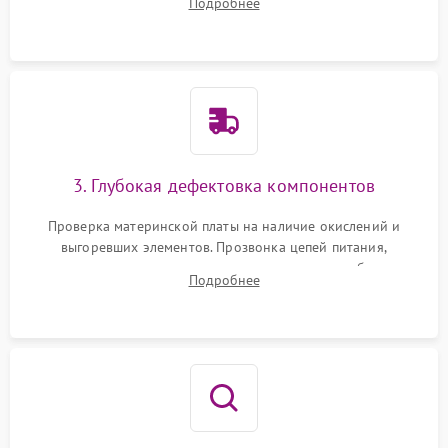
Подробнее
скопившейся пыли, волос и шерсти животных с
использованием сжатого воздуха и щеток.
3. Глубокая дефектовка компонентов
Проверка материнской платы на наличие окислений и
выгоревших элементов. Прозвонка цепей питания,
тестирование приводных моторов колес и турбины
Подробнее
всасывания. Оценка состояния оптических и инфракрасных
датчиков, а также механизма лазерного дальномера.