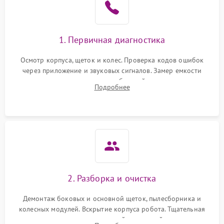
1. Первичная диагностика
Осмотр корпуса, щеток и колес. Проверка кодов ошибок
через приложение и звуковых сигналов. Замер емкости
аккумулятора и тестирование базовой станции зарядки.
Подробнее
Оценка работы лидара, бампера и датчиков падения для
локализации неисправности.
2. Разборка и очистка
Демонтаж боковых и основной щеток, пылесборника и
колесных модулей. Вскрытие корпуса робота. Тщательная
очистка внутренних полостей, шестерней и плат от