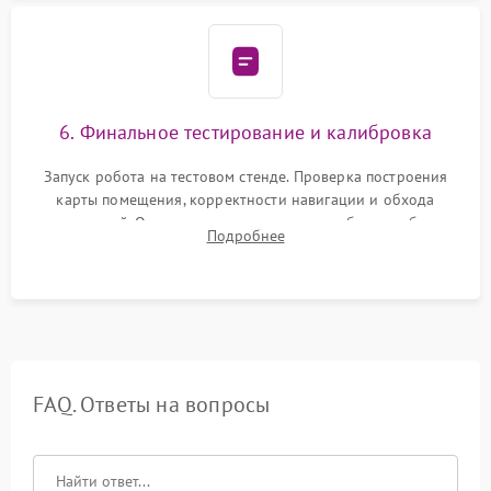
6. Финальное тестирование и калибровка
Запуск робота на тестовом стенде. Проверка построения
карты помещения, корректности навигации и обхода
препятствий. Оценка силы всасывания и работы турбины.
Подробнее
Тестирование автоматического возврата на док-станцию и
процесса зарядки.
FAQ. Ответы на вопросы