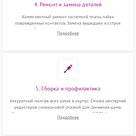
4. Ремонт и замена деталей
Компонентный ремонт системной платы, пайка
поврежденных контактов. Замена вышедших из строя
двигателей, изношенного аккумулятора, неисправного
Подробнее
лидара или помпы подачи воды. Восстановление шлейфов и
устранение последствий попадания влаги.
5. Сборка и профилактика
Аккуратный монтаж всех узлов в корпус. Смазка шестерней
редукторов силиконовой смазкой для снижения шума.
Установка новых расходных материалов (HEPA-фильтров,
Подробнее
микрофибры, щеток). Надежная фиксация разъемов и
проверка герметичности водяного контура.