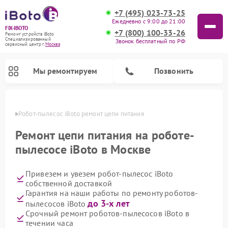
+7 (495) 023-73-25
Ежедневно с 9:00 до 21:00
FIX-IBOTO
+7 (800) 100-33-26
Ремонт устройств iBoto
Специализированный
Звонок бесплатный по РФ
cервисный центр г.
Москва
Мы ремонтируем
Позвонить
оскве
Робот-пылесос iBoto ремонт цепи питания
Ремонт роботов-пылесосов iBoto
Ремонт цепи питания на роботе-
пылесосе iBoto в Москве
Привезем и увезем робот-пылесос iBoto
собственной доставкой
Гарантия на наши работы по ремонту роботов-
до 3-х лет
пылесосов iBoto
Срочный ремонт роботов-пылесосов iBoto в
течении часа