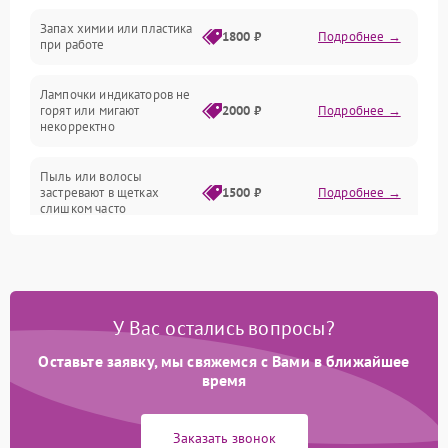
Неисправность резервуаров и систем подачи воды
Запах химии или пластика
1800 ₽
Подробнее →
при работе
Проблемы с механикой
Лампочки индикаторов не
горят или мигают
2000 ₽
Подробнее →
Батарея
некорректно
Режим работы
Пыль или волосы
застревают в щетках
1500 ₽
Подробнее →
слишком часто
Программные сбои
У Вас остались вопросы?
Оставьте заявку, мы свяжемся с Вами в ближайшее
время
Заказать звонок