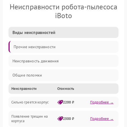
Неисправности робота-пылесоса
iBoto
Виды неисправностей
Прочие неисправности
Неисправность движения
Общие поломки
Неисправности
Стоимость
Неисправность датчиков
Сильно греется корпус
2200 ₽
Подробнее →
Неисправность программного обеспечения
Появление трещин на
Проблемы с сигналом
2500 ₽
Подробнее →
корпуса