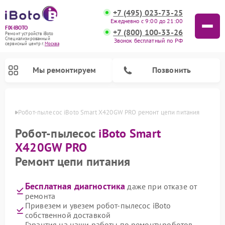
+7 (495) 023-73-25
Ежедневно с 9:00 до 21:00
FIX-IBOTO
+7 (800) 100-33-26
Ремонт устройств iBoto
Специализированный
Звонок бесплатный по РФ
cервисный центр г.
Москва
Мы ремонтируем
Позвонить
оскве
Робот-пылесос iBoto Smart Х420GW PRO ремонт цепи питания
Ремонт роботов-пылесосов iBoto
Робот-пылесос
iBoto Smart
Х420GW PRO
Ремонт цепи питания
Бесплатная диагностика
даже при отказе от
ремонта
Привезем и увезем робот-пылесос iBoto
собственной доставкой
Гарантия на наши работы по ремонту роботов-