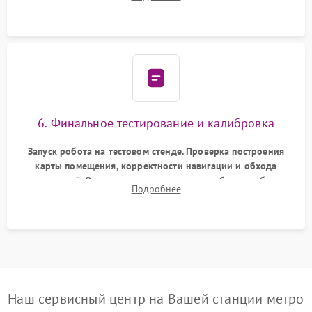
микрофибры, щеток). Надежная фиксация разъемов и
проверка герметичности водяного контура.
6. Финальное тестирование и калибровка
Запуск робота на тестовом стенде. Проверка построения
карты помещения, корректности навигации и обхода
препятствий. Оценка силы всасывания и работы турбины.
Подробнее
Тестирование автоматического возврата на док-станцию и
процесса зарядки.
Наш сервисный центр на Вашей станции метро