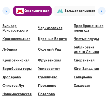
Сокольническая
Большая кольцевая
Бульвар
Преображенская
Черкизовская
Рокоссовского
площадь
Красносельская
Красные Ворота
Чистые пруды
Библиотека
Лубянка
Охотный Ряд
имени Ленина
Кропоткинская
Фрунзенская
Спортивная
Воробьёвы горы
Университет
Юго-Западная
Тропарёво
Румянцево
Саларьево
Филатов Луг
Прокшино
Ольховая
Новомосковская
Потапово