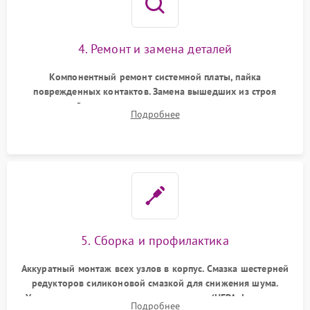
4. Ремонт и замена деталей
Компонентный ремонт системной платы, пайка
поврежденных контактов. Замена вышедших из строя
двигателей, изношенного аккумулятора, неисправного
Подробнее
лидара или помпы подачи воды. Восстановление шлейфов и
устранение последствий попадания влаги.
5. Сборка и профилактика
Аккуратный монтаж всех узлов в корпус. Смазка шестерней
редукторов силиконовой смазкой для снижения шума.
Установка новых расходных материалов (HEPA-фильтров,
Подробнее