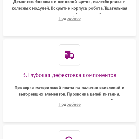
Демонтаж боковых и основной щеток, пылесборника и
колесных модулей. Вскрытие корпуса робота. Тщательная
очистка внутренних полостей, шестерней и плат от
Подробнее
скопившейся пыли, волос и шерсти животных с
использованием сжатого воздуха и щеток.
3. Глубокая дефектовка компонентов
Проверка материнской платы на наличие окислений и
выгоревших элементов. Прозвонка цепей питания,
тестирование приводных моторов колес и турбины
Подробнее
всасывания. Оценка состояния оптических и инфракрасных
датчиков, а также механизма лазерного дальномера.