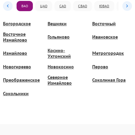
ВАО
ЦАО
САО
СВАО
ЮВАО
ЮАО
Богородское
Вешняки
Восточный
Восточное
Гольяново
Ивановское
Измайлово
Косино-
Измайлово
Метрогородок
Ухтомский
Новогиреево
Новокосино
Перово
Северное
Преображенское
Соколиная Гора
Измайлово
Сокольники