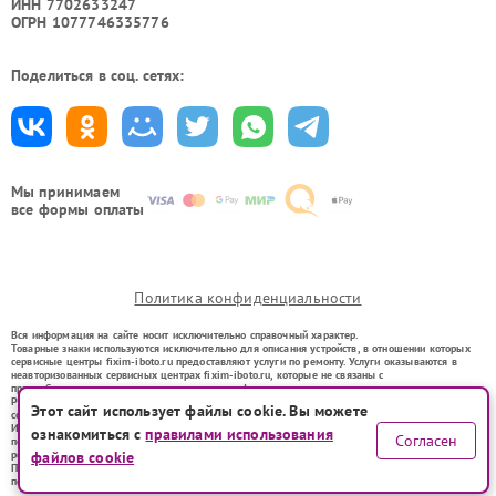
ИНН 7702633247
ОГРН 1077746335776
Поделиться в соц. сетях:
Мы принимаем
все формы оплаты
Политика конфиденциальности
Вся информация на сайте носит исключительно справочный характер.
Товарные знаки используются исключительно для описания устройств, в отношении которых
сервисные центры fixim-iboto.ru предоставляют услуги по ремонту. Услуги оказываются в
неавторизованных сервисных центрах fixim-iboto.ru, которые не связаны с
правообладателями товарных знаков или их официальными представителями.
Ремонт осуществляется для устройств, уже введенных в гражданский оборот в соответствии
Этот сайт использует файлы cookie. Вы можете
со статьей 1487 ГК РФ.
Использование товарных знаков не преследует цели индивидуализации услуг или введения
ознакомиться с
правилами использования
Согласен
потребителей в заблуждение, а служит для информирования о предоставляемых услугах по
ремонту техники указанных брендов.
файлов cookie
Представленная на сайте информация не является публичной офертой, определяемой
положениями Статьи 437(2) Гражданского кодекса РФ