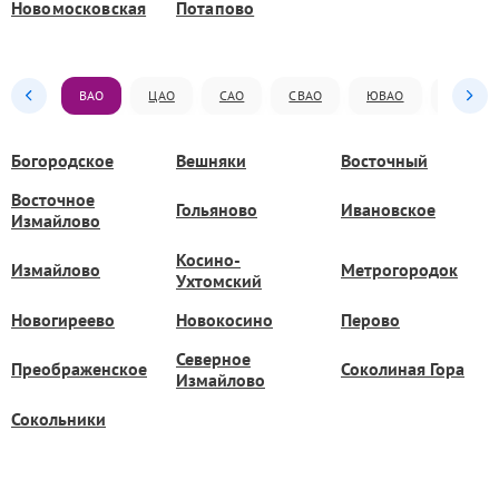
Новомосковская
Потапово
ВАО
ЦАО
САО
СВАО
ЮВАО
ЮАО
Богородское
Вешняки
Восточный
Восточное
Гольяново
Ивановское
Измайлово
Косино-
Измайлово
Метрогородок
Ухтомский
Новогиреево
Новокосино
Перово
Северное
Преображенское
Соколиная Гора
Измайлово
Сокольники