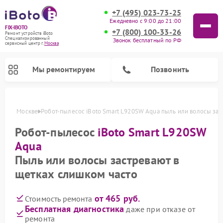
+7 (495) 023-73-25
Ежедневно с 9:00 до 21:00
FIX-IBOTO
+7 (800) 100-33-26
Ремонт устройств iBoto
Специализированный
Звонок бесплатный по РФ
cервисный центр г.
Москва
Мы ремонтируем
Позвонить
qua в Москве
Робот-пылесос iBoto Smart L920SW Aqua пыль или волосы зас
Ремонт роботов-пылесосов iBoto
Робот-пылесос
iBoto Smart L920SW
Aqua
Пыль или волосы застревают в
щетках слишком часто
от 465 руб.
Стоимость ремонта
Бесплатная диагностика
даже при отказе от
ремонта