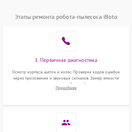
Этапы ремонта робота-пылесоса iBoto
1. Первичная диагностика
Осмотр корпуса, щеток и колес. Проверка кодов ошибок
через приложение и звуковых сигналов. Замер емкости
аккумулятора и тестирование базовой станции зарядки.
Подробнее
Оценка работы лидара, бампера и датчиков падения для
локализации неисправности.