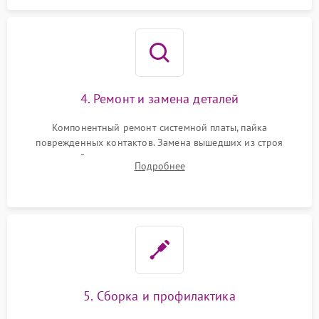
4. Ремонт и замена деталей
Компонентный ремонт системной платы, пайка
поврежденных контактов. Замена вышедших из строя
двигателей, изношенного аккумулятора, неисправного
Подробнее
лидара или помпы подачи воды. Восстановление шлейфов и
устранение последствий попадания влаги.
5. Сборка и профилактика