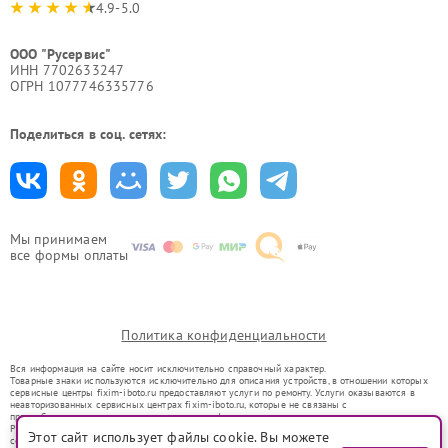
4.9-5.0
ООО "Русервис"
ИНН 7702633247
ОГРН 1077746335776
Поделиться в соц. сетях:
Мы принимаем
все формы оплаты
Политика конфиденциальности
Вся информация на сайте носит исключительно справочный характер.
Товарные знаки используются исключительно для описания устройств, в отношении которых
сервисные центры fixim-iboto.ru предоставляют услуги по ремонту. Услуги оказываются в
неавторизованных сервисных центрах fixim-iboto.ru, которые не связаны с
правообладателями товарных знаков или их официальными представителями.
Ремонт осуществляется для устройств, уже введенных в гражданский оборот в соответствии
Этот сайт использует файлы cookie. Вы можете
со статьей 1487 ГК РФ.