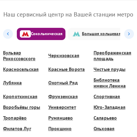
Наш сервисный центр на Вашей станции метро
Сокольническая
Большая кольцевая
Бульвар
Преображенская
Черкизовская
Рокоссовского
площадь
Красносельская
Красные Ворота
Чистые пруды
Библиотека
Лубянка
Охотный Ряд
имени Ленина
Кропоткинская
Фрунзенская
Спортивная
Воробьёвы горы
Университет
Юго-Западная
Тропарёво
Румянцево
Саларьево
Филатов Луг
Прокшино
Ольховая