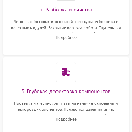
2. Разборка и очистка
Демонтаж боковых и основной щеток, пылесборника и
колесных модулей. Вскрытие корпуса робота. Тщательная
очистка внутренних полостей, шестерней и плат от
Подробнее
скопившейся пыли, волос и шерсти животных с
использованием сжатого воздуха и щеток.
3. Глубокая дефектовка компонентов
Проверка материнской платы на наличие окислений и
выгоревших элементов. Прозвонка цепей питания,
тестирование приводных моторов колес и турбины
Подробнее
всасывания. Оценка состояния оптических и инфракрасных
датчиков, а также механизма лазерного дальномера.