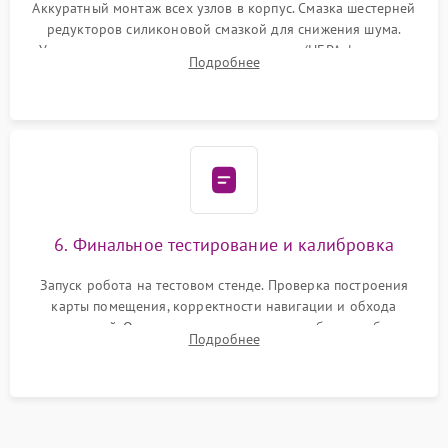
Аккуратный монтаж всех узлов в корпус. Смазка шестерней
редукторов силиконовой смазкой для снижения шума.
Установка новых расходных материалов (HEPA-фильтров,
Подробнее
микрофибры, щеток). Надежная фиксация разъемов и
проверка герметичности водяного контура.
6. Финальное тестирование и калибровка
Запуск робота на тестовом стенде. Проверка построения
карты помещения, корректности навигации и обхода
препятствий. Оценка силы всасывания и работы турбины.
Подробнее
Тестирование автоматического возврата на док-станцию и
процесса зарядки.