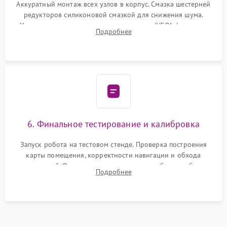
Аккуратный монтаж всех узлов в корпус. Смазка шестерней
редукторов силиконовой смазкой для снижения шума.
Установка новых расходных материалов (HEPA-фильтров,
Подробнее
микрофибры, щеток). Надежная фиксация разъемов и
проверка герметичности водяного контура.
6. Финальное тестирование и калибровка
Запуск робота на тестовом стенде. Проверка построения
карты помещения, корректности навигации и обхода
препятствий. Оценка силы всасывания и работы турбины.
Подробнее
Тестирование автоматического возврата на док-станцию и
процесса зарядки.