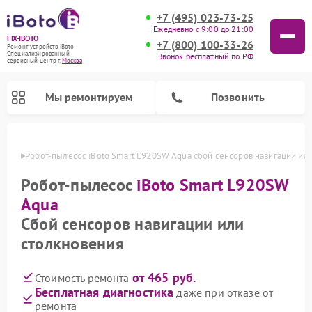
+7 (495) 023-73-25
Ежедневно с 9:00 до 21:00
FIX-IBOTO
+7 (800) 100-33-26
Ремонт устройств iBoto
Специализированный
Звонок бесплатный по РФ
cервисный центр г.
Москва
Мы ремонтируем
Позвонить
оскве
Робот-пылесос iBoto Smart L920SW Aqua сбой сенсоров навигации ил
Ремонт роботов-пылесосов iBoto
Робот-пылесос
iBoto Smart L920SW
Aqua
Сбой сенсоров навигации или
столкновения
от 465 руб.
Стоимость ремонта
Бесплатная диагностика
даже при отказе от
ремонта