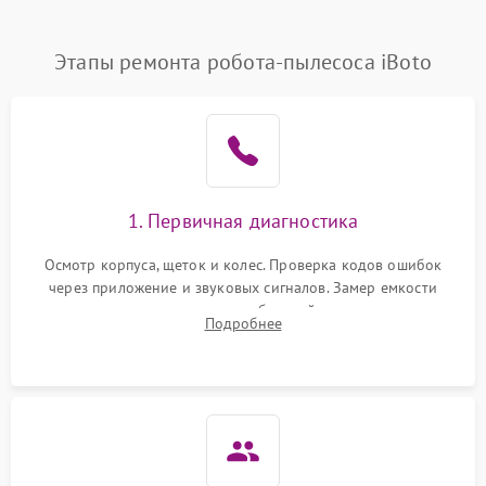
Этапы ремонта робота-пылесоса iBoto
1. Первичная диагностика
Осмотр корпуса, щеток и колес. Проверка кодов ошибок
через приложение и звуковых сигналов. Замер емкости
аккумулятора и тестирование базовой станции зарядки.
Подробнее
Оценка работы лидара, бампера и датчиков падения для
локализации неисправности.