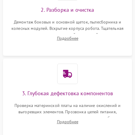
2. Разборка и очистка
Демонтаж боковых и основной щеток, пылесборника и
колесных модулей. Вскрытие корпуса робота. Тщательная
очистка внутренних полостей, шестерней и плат от
Подробнее
скопившейся пыли, волос и шерсти животных с
использованием сжатого воздуха и щеток.
3. Глубокая дефектовка компонентов
Проверка материнской платы на наличие окислений и
выгоревших элементов. Прозвонка цепей питания,
тестирование приводных моторов колес и турбины
Подробнее
всасывания. Оценка состояния оптических и инфракрасных
датчиков, а также механизма лазерного дальномера.