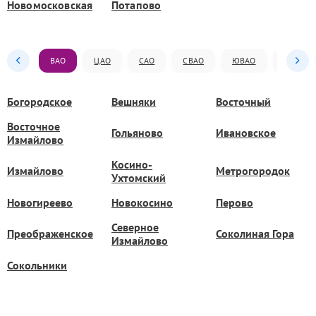
Новомосковская
Потапово
ВАО
ЦАО
САО
СВАО
ЮВАО
ЮАО
Богородское
Вешняки
Восточный
Восточное
Гольяново
Ивановское
Измайлово
Косино-
Измайлово
Метрогородок
Ухтомский
Новогиреево
Новокосино
Перово
Северное
Преображенское
Соколиная Гора
Измайлово
Сокольники