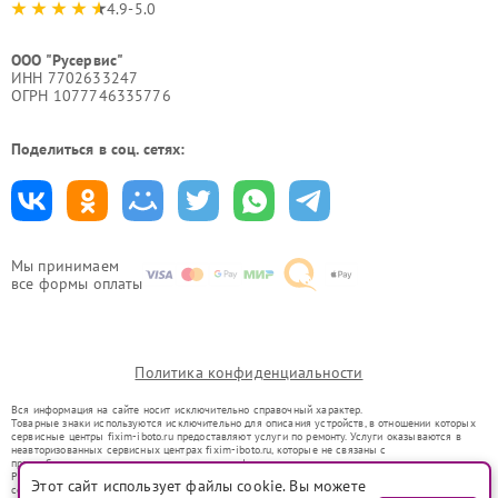
4.9-5.0
ООО "Русервис"
ИНН 7702633247
ОГРН 1077746335776
Поделиться в соц. сетях:
Мы принимаем
все формы оплаты
Политика конфиденциальности
Вся информация на сайте носит исключительно справочный характер.
Товарные знаки используются исключительно для описания устройств, в отношении которых
сервисные центры fixim-iboto.ru предоставляют услуги по ремонту. Услуги оказываются в
неавторизованных сервисных центрах fixim-iboto.ru, которые не связаны с
правообладателями товарных знаков или их официальными представителями.
Ремонт осуществляется для устройств, уже введенных в гражданский оборот в соответствии
Этот сайт использует файлы cookie. Вы можете
со статьей 1487 ГК РФ.