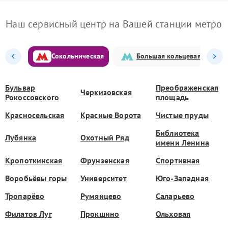
Наш сервисный центр на Вашей станции метро
Сокольническая
Большая кольцевая
Бульвар
Преображенская
Черкизовская
Рокоссовского
площадь
Красносельская
Красные Ворота
Чистые пруды
Библиотека
Лубянка
Охотный Ряд
имени Ленина
Кропоткинская
Фрунзенская
Спортивная
Воробьёвы горы
Университет
Юго-Западная
Тропарёво
Румянцево
Саларьево
Филатов Луг
Прокшино
Ольховая