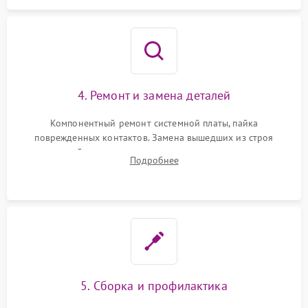
4. Ремонт и замена деталей
Компонентный ремонт системной платы, пайка
поврежденных контактов. Замена вышедших из строя
двигателей, изношенного аккумулятора, неисправного
Подробнее
лидара или помпы подачи воды. Восстановление шлейфов и
устранение последствий попадания влаги.
5. Сборка и профилактика