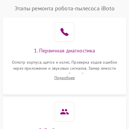
Этапы ремонта робота-пылесоса iBoto
1. Первичная диагностика
Осмотр корпуса, щеток и колес. Проверка кодов ошибок
через приложение и звуковых сигналов. Замер емкости
аккумулятора и тестирование базовой станции зарядки.
Подробнее
Оценка работы лидара, бампера и датчиков падения для
локализации неисправности.