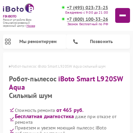
+7 (495) 023-73-25
Ежедневно с 9:00 до 21:00
FIX-IBOTO
+7 (800) 100-33-26
Ремонт устройств iBoto
Специализированный
Звонок бесплатный по РФ
cервисный центр г.
Москва
Мы ремонтируем
Позвонить
оскве
Робот-пылесос iBoto Smart L920SW Aqua сильный шум
Ремонт роботов-пылесосов iBoto
Робот-пылесос
iBoto Smart L920SW
Aqua
Сильный шум
от 465 руб.
Стоимость ремонта
Бесплатная диагностика
даже при отказе от
ремонта
Привезем и увезем моющий пылесос iBoto