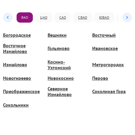
ВАО
ЦАО
САО
СВАО
ЮВАО
ЮАО
Богородское
Вешняки
Восточный
Восточное
Гольяново
Ивановское
Измайлово
Косино-
Измайлово
Метрогородок
Ухтомский
Новогиреево
Новокосино
Перово
Северное
Преображенское
Соколиная Гора
Измайлово
Сокольники