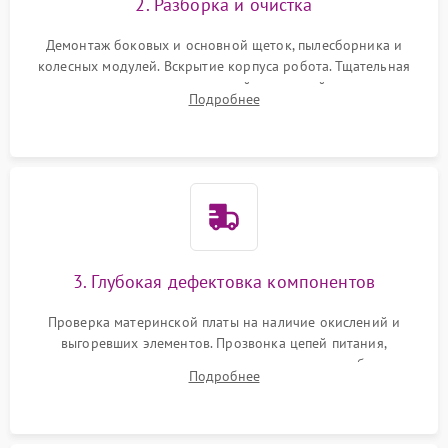
2. Разборка и очистка
Демонтаж боковых и основной щеток, пылесборника и
колесных модулей. Вскрытие корпуса робота. Тщательная
очистка внутренних полостей, шестерней и плат от
Подробнее
скопившейся пыли, волос и шерсти животных с
использованием сжатого воздуха и щеток.
3. Глубокая дефектовка компонентов
Проверка материнской платы на наличие окислений и
выгоревших элементов. Прозвонка цепей питания,
тестирование приводных моторов колес и турбины
Подробнее
всасывания. Оценка состояния оптических и инфракрасных
датчиков, а также механизма лазерного дальномера.