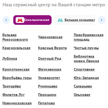
Наш сервисный центр на Вашей станции метро
Сокольническая
Большая кольцевая
Бульвар
Преображенская
Черкизовская
Рокоссовского
площадь
Красносельская
Красные Ворота
Чистые пруды
Библиотека
Лубянка
Охотный Ряд
имени Ленина
Кропоткинская
Фрунзенская
Спортивная
Воробьёвы горы
Университет
Юго-Западная
Тропарёво
Румянцево
Саларьево
Филатов Луг
Прокшино
Ольховая
Новомосковская
Потапово