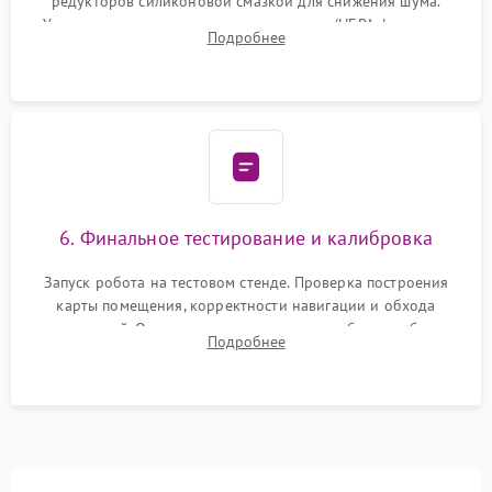
редукторов силиконовой смазкой для снижения шума.
Установка новых расходных материалов (HEPA-фильтров,
Подробнее
микрофибры, щеток). Надежная фиксация разъемов и
проверка герметичности водяного контура.
6. Финальное тестирование и калибровка
Запуск робота на тестовом стенде. Проверка построения
карты помещения, корректности навигации и обхода
препятствий. Оценка силы всасывания и работы турбины.
Подробнее
Тестирование автоматического возврата на док-станцию и
процесса зарядки.