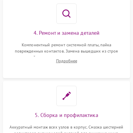
4. Ремонт и замена деталей
Компонентный ремонт системной платы, пайка
поврежденных контактов. Замена вышедших из строя
двигателей, изношенного аккумулятора, неисправного
Подробнее
лидара или помпы подачи воды. Восстановление шлейфов и
устранение последствий попадания влаги.
5. Сборка и профилактика
Аккуратный монтаж всех узлов в корпус. Смазка шестерней