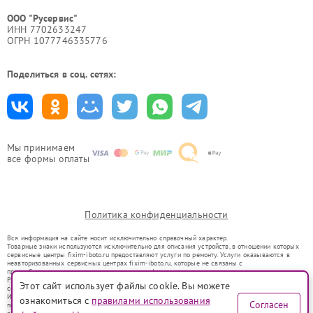
ООО "Русервис"
ИНН 7702633247
ОГРН 1077746335776
Поделиться в соц. сетях:
Мы принимаем
все формы оплаты
Политика конфиденциальности
Вся информация на сайте носит исключительно справочный характер.
Товарные знаки используются исключительно для описания устройств, в отношении которых
сервисные центры fixim-iboto.ru предоставляют услуги по ремонту. Услуги оказываются в
неавторизованных сервисных центрах fixim-iboto.ru, которые не связаны с
правообладателями товарных знаков или их официальными представителями.
Ремонт осуществляется для устройств, уже введенных в гражданский оборот в соответствии
Этот сайт использует файлы cookie. Вы можете
со статьей 1487 ГК РФ.
Использование товарных знаков не преследует цели индивидуализации услуг или введения
ознакомиться с
правилами использования
Согласен
потребителей в заблуждение, а служит для информирования о предоставляемых услугах по