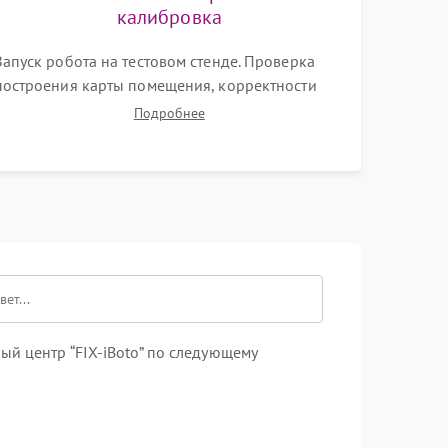
калибровка
Запуск робота на тестовом стенде. Проверка
построения карты помещения, корректности
навигации и обхода препятствий. Оценка силы
Подробнее
всасывания и работы турбины. Тестирование
автоматического возврата на док-станцию и
процесса зарядки.
й центр “FIX-iBoto” по следующему