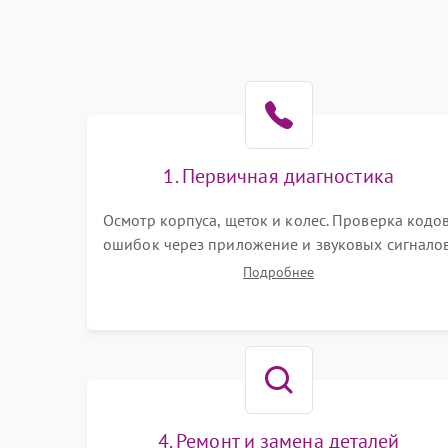
1. Первичная диагностика
Осмотр корпуса, щеток и колес. Проверка кодо
ошибок через приложение и звуковых сигналов
Замер емкости аккумулятора и тестирование
Подробнее
базовой станции зарядки. Оценка работы
лидара, бампера и датчиков падения для
локализации неисправности.
4. Ремонт и замена деталей