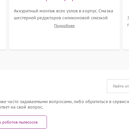
Аккуратный монтаж всех узлов в корпус. Смазка
з
шестерней редукторов силиконовой смазкой
для снижения шума. Установка новых
Подробнее
расходных материалов (HEPA-фильтров,
микрофибры, щеток). Надежная фиксация
разъемов и проверка герметичности водяного
контура.
е часто задаваемыми вопросами, либо обратиться в сервисны
твет на свой вопрос.
у роботов-пылесосов