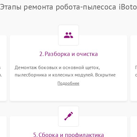
Этапы ремонта робота-пылесоса iBot
2. Разборка и очистка
в
Демонтаж боковых и основной щеток,
.
пылесборника и колесных модулей. Вскрытие
корпуса робота. Тщательная очистка внутренних
Подробнее
полостей, шестерней и плат от скопившейся
пыли, волос и шерсти животных с
использованием сжатого воздуха и щеток.
5. Сборка и профилактика