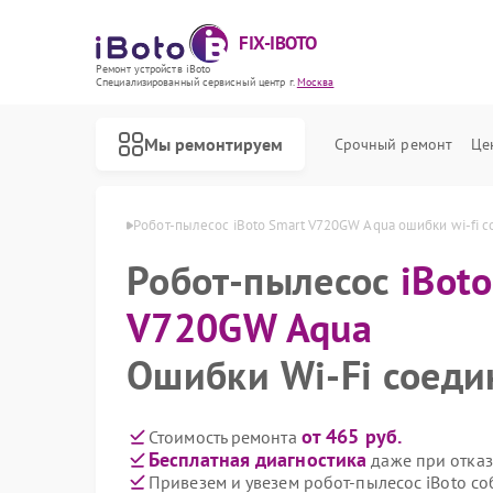
FIX-IBOTO
Ремонт устройств iBoto
Специализированный cервисный центр г.
Москва
Мы ремонтируем
Срочный ремонт
Це
Ремонт роботов-пылесосов iBoto
720GW Aqua в Москве
Робот-пылесос iBoto Smart V720GW Aqua ошибки wi-fi 
Робот-пылесос
iBot
V720GW Aqua
Ошибки Wi-Fi соеди
от 465 руб.
Стоимость ремонта
Бесплатная диагностика
даже при отказ
Привезем и увезем робот-пылесос iBoto с