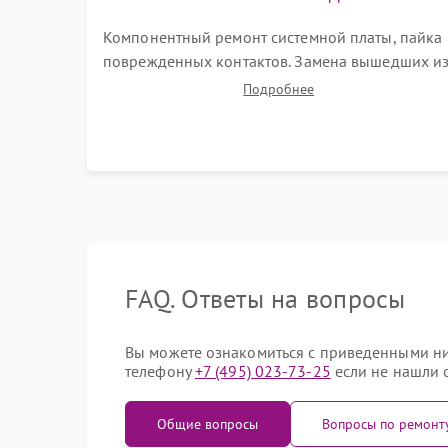
Компонентный ремонт системной платы, пайка
поврежденных контактов. Замена вышедших и
строя двигателей, изношенного аккумулятора,
Подробнее
неисправного лидара или помпы подачи воды.
Восстановление шлейфов и устранение
последствий попадания влаги.
FAQ. Ответы на вопросы
Вы можете ознакомиться с приведенными ниж
телефону
+7 (495) 023-73-25
если не нашли о
Общие вопросы
Вопросы по ремонт