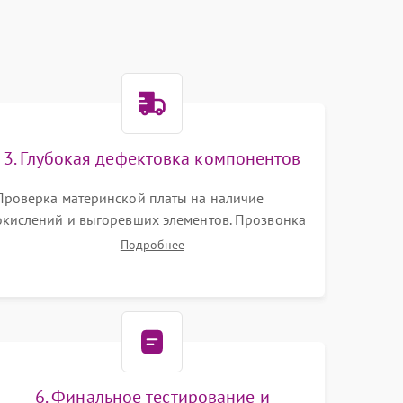
o
3. Глубокая дефектовка компонентов
Проверка материнской платы на наличие
окислений и выгоревших элементов. Прозвонка
цепей питания, тестирование приводных
Подробнее
моторов колес и турбины всасывания. Оценка
состояния оптических и инфракрасных
датчиков, а также механизма лазерного
дальномера.
6. Финальное тестирование и