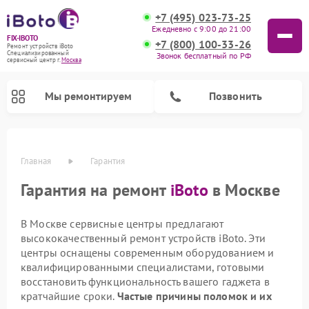
+7 (495) 023-73-25
Ежедневно с 9:00 до 21:00
FIX-IBOTO
+7 (800) 100-33-26
Ремонт устройств iBoto
Специализированный
Звонок бесплатный по РФ
cервисный центр г.
Москва
Мы ремонтируем
Позвонить
Главная
Гарантия
Ремонт роботов-пылесосов iBoto
Гарантия на ремонт
iBoto
в Москве
В Москве сервисные центры предлагают
высококачественный ремонт устройств iBoto. Эти
центры оснащены современным оборудованием и
квалифицированными специалистами, готовыми
восстановить функциональность вашего гаджета в
кратчайшие сроки.
Частые причины поломок и их